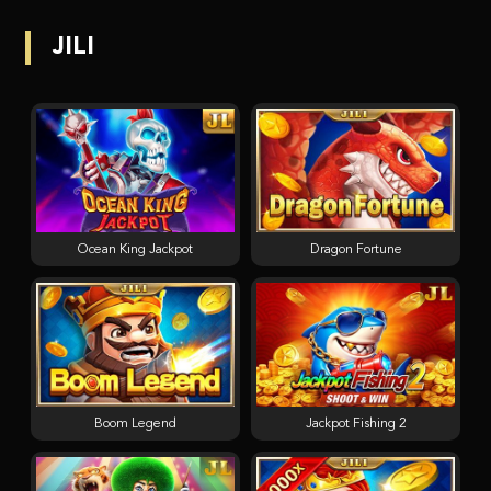
JILI
Ocean King Jackpot
Dragon Fortune
Boom Legend
Jackpot Fishing 2