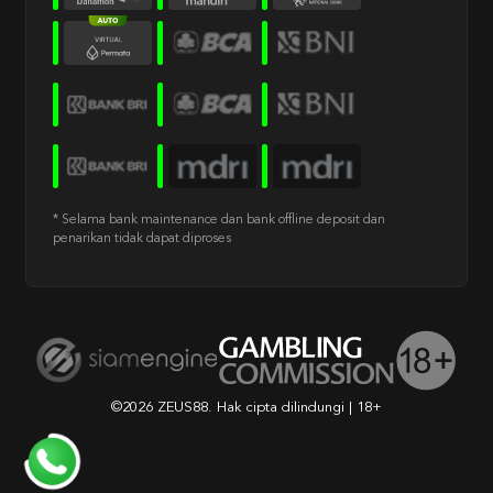
* Selama bank maintenance dan bank offline deposit dan
penarikan tidak dapat diproses
©2026 ZEUS88. Hak cipta dilindungi | 18+