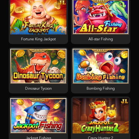
Fortune King Jackpot
All-star Fishing
Dinosaur Tycoon
Bombing Fishing
Jackpot Fishing
Crazy Hunter 2