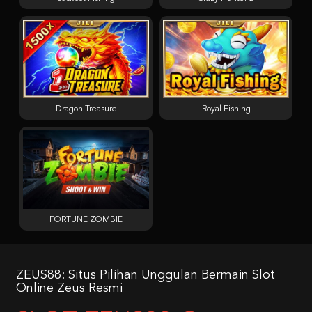
Dragon Treasure
Royal Fishing
FORTUNE ZOMBIE
ZEUS88: Situs Pilihan Unggulan Bermain Slot
Online Zeus Resmi