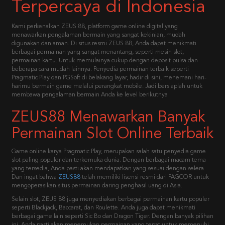
Terpercaya di Indonesia
Kami perkenalkan ZEUS 88, platform game online digital yang
menawarkan pengalaman bermain yang sangat kekinian, mudah
digunakan dan aman. Di situs resmi ZEUS 88, Anda dapat menikmati
berbagai permainan yang sangat menantang, seperti mesin slot,
permainan kartu. Untuk memulainya cukup dengan deposit pulsa dan
beberapa cara mudah lainnya. Penyedia permainan terbaik seperti
Pragmatic Play dan PGSoft di belakang layar, hadir di sini, menemani hari-
harimu bermain game melalui perangkat mobile. Jadi bersiaplah untuk
membawa pengalaman bermain Anda ke level berikutnya
ZEUS88 Menawarkan Banyak
Permainan Slot Online Terbaik
Game online karya Pragmatic Play, merupakan salah satu penyedia game
slot paling populer dan terkemuka dunia. Dengan berbagai macam tema
yang tersedia, Anda pasti akan mendapatkan yang sesuai dengan selera.
Dan ingat bahwa
ZEUS88
telah memiliki lisensi resmi dari PAGCOR untuk
mengoperasikan situs permainan daring penghasil uang di Asia.
Selain slot, ZEUS 88 juga menyediakan berbagai permainan kartu populer
seperti Blackjack, Baccarat, dan Roulette. Anda juga dapat menikmati
berbagai game lain seperti Sic Bo dan Dragon Tiger. Dengan banyak pilihan
ini, Anda pasti akan menemukan permainan yang tepat untuk memenuhi