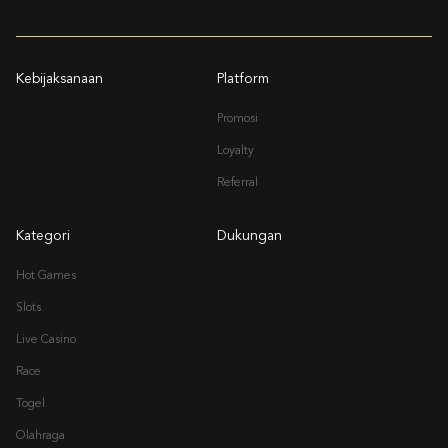
Kebijaksanaan
Platform
Promosi
Loyalty
Referral
Kategori
Dukungan
Hot Games
Slots
Live Casino
Race
Togel
Olahraga