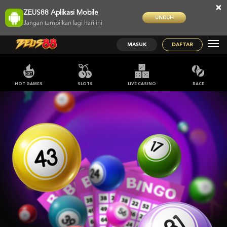
×
ZEUS88 Aplikasi Mobile
UNDUH
Jangan tampilkan lagi hari ini
MASUK
DAFTAR
HOT GAMES
SLOTS
LIVE CASINO
RACE