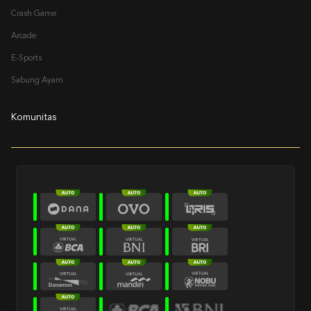
Crash Game
Arcade
E-Sports
Sabung Ayam
Komunitas