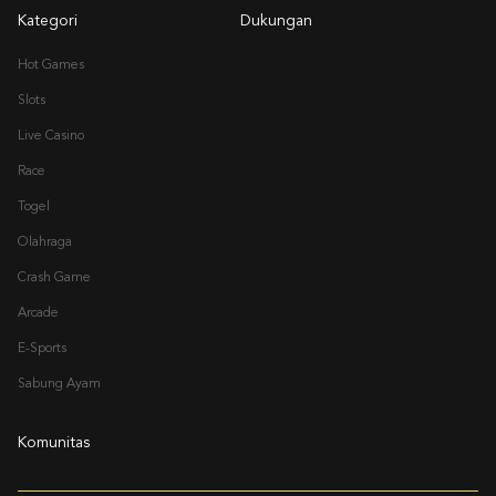
Kategori
Dukungan
Hot Games
Slots
Live Casino
Race
Togel
Olahraga
Crash Game
Arcade
E-Sports
Sabung Ayam
Komunitas