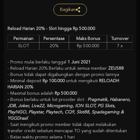
Bagikan
Reload Harian 20% - Slot hingga Rp 500.000
Permainan
Persentase
Maks Bonus
Turnover
SLOT
20%
Rp 500.000
7 x
- Promo mulai berlaku tanggal
1 Juni 2021
- Reload Harian 20% Berlaku untuk semua member
ZEUS88
- Bonus tidak dapat digabungkan dengan promo lainnya
- Minimal deposit
Rp 100.000
untuk mengikuti
RELOADH
HARIAN 20%
- Maximal bonus adalah
Rp 500.000
-
Bonus berlaku untuk list provider slot :
Pragmatik, Habanero,
JDB, Joker, Live22, Microgaming, ION SLOT, PG Slots,
PlayNGO, Playstar, Playtech, CQ9, Slot88, Spadegaming &
YGGDrasil
- Saat mengikuti promo member tidak dapat melakukan
transfer credit sebelum mencapai TO yang sudah ditentukan
- Batas waktu promo selama 1 hari